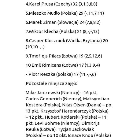
4.Karel Prusa (Czechy) 32 (3,1,3,8,8)
5.Mieszko Mudło (Polska) 29 (-,11,7,11)
6.Marek Ziman (Słowacja) 24 (7,8,8,2)
7.Wiktor Klecha (Polska) 21 (8,-,-,13)
8.Casper Kluczniok (Wielka Brytania) 20
(10,10,-,-)
9.Tmofiejs Pilacs (Łotwa) 19 (2,5,12,6)
10.Emil Rimicans (Łotwa) 17 (1,3,9,4)
-.Piotr Reszka (polska) 17 (11,-,-,6)
Pozostałe miejsca zajęli:
Mike Jarczewski (Niemcy) – 16 pkt,
Carlos Gennerich (Niemcy), Maksymilian
Kostera (Polska), Nilas Olsen (Dania) – po
13 pkt, Krzysztof Harendarczyk (Polska)
– 12 pkt., Hubert Kotlarski (Polska) – 11
pkt, Levi Bohme (Niemcy), Dimitrijs
Reuka (Łotwa), Tycjan Jackowiak
(Polska) – po 10 pkt, Ignacy Knop (Polska)