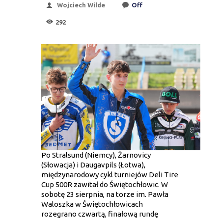
Wojciech Wilde
Off
292
Po Stralsund (Niemcy), Żarnovicy
(Słowacja) i Daugavpils (Łotwa),
międzynarodowy cykl turniejów Deli Tire
Cup 500R zawitał do Świętochłowic. W
sobotę 23 sierpnia, na torze im. Pawła
Waloszka w Świętochłowicach
rozegrano czwartą, finałową rundę