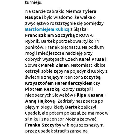
turnieju.
Na starcie zabrakło Niemca
Tylera
Haupta
i było wiadomo, że walka o
zwycięstwo rozstrzygnie się pomiędzy
Bartłomiejem Kubicą
z Śląska i
Franciszkiem Szczyrbą
z ROW-u
Rybnik. Bartek potrzebował tylko 11
punktów, Franek piętnastu. Na podium
mogli mieć jeszcze nadzieję przy
dobrych występach Czech
Karel Prusa
i
Słowak
Marek Ziman
. Natomiast kibice
ostrzyli sobie zęby na pojedynki Kubicy z
świetnie znającymi ten tor
Szczyrbą
,
Krzysztofem Harendarczykiem
czy
Piotrem Reszką
, którzy zastąpili
nieobecnych Słowaków
Filipa Kasana
i
Annę Hajkovą
. Zadrżały nasz serca po
piątym biegu, kiedy
Bartek
zaliczył
upadek, ale potem pokazał, że ma moc w
silniku i zna ten tor. Można żałować
Franka Szczyrby
w biegu szesnastym,
przez upadek stracił szanse na