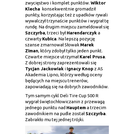
zwycięstwo i komplet punktów.
Wiktor
Klecha
konsekwentnie gromadził
punkty, korzystając też z upadków rywali
wywalczył trzynaście punktów i wygrał tę
rundę. Na drugim miejscu zameldował się
Szczyrba
, trzeci był
Harendarczyk
a
czwarty
Kubica
. Na lepszą pozycję
szanse zmarnował Słowak
Marek
Ziman
, który zdobył tylko jeden punkt.
Czwarte miejsce utrzymał
Karel Prusa
.
Z dobrej strony zaprezentowali się
Tycjan Jackowiak
i
Ignacy Knop
z AS
Akademia Lipno, którzy według oceny
będących na miejscu trenerów,
zapowiadają się na dobrych zawodników.
Tym samym cykl Deli Tire Cup 500 R
wygrał świętochłowiczanin z przewagą
jednego punktu nad
Hauptem
a trzecim
zawodnikiem na pudle został
Szczyrba
.
Zabrakło mu tej jednej trójki.